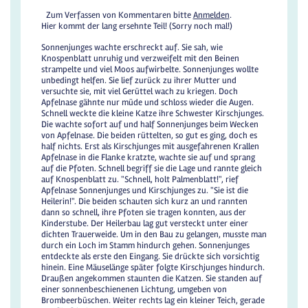
Zum Verfassen von Kommentaren bitte
Anmelden
.
Hier kommt der lang ersehnte Teil! (Sorry noch mal!)
Sonnenjunges wachte erschreckt auf. Sie sah, wie
Knospenblatt unruhig und verzweifelt mit den Beinen
strampelte und viel Moos aufwirbelte. Sonnenjunges wollte
unbedingt helfen. Sie lief zurück zu ihrer Mutter und
versuchte sie, mit viel Gerüttel wach zu kriegen. Doch
Apfelnase gähnte nur müde und schloss wieder die Augen.
Schnell weckte die kleine Katze ihre Schwester Kirschjunges.
Die wachte sofort auf und half Sonnenjunges beim Wecken
von Apfelnase. Die beiden rüttelten, so gut es ging, doch es
half nichts. Erst als Kirschjunges mit ausgefahrenen Krallen
Apfelnase in die Flanke kratzte, wachte sie auf und sprang
auf die Pfoten. Schnell begriff sie die Lage und rannte gleich
auf Knospenblatt zu. "Schnell, holt Palmenblatt!", rief
Apfelnase Sonnenjunges und Kirschjunges zu. "Sie ist die
Heilerin!". Die beiden schauten sich kurz an und rannten
dann so schnell, ihre Pfoten sie tragen konnten, aus der
Kinderstube. Der Heilerbau lag gut versteckt unter einer
dichten Trauerweide. Um in den Bau zu gelangen, musste man
durch ein Loch im Stamm hindurch gehen. Sonnenjunges
entdeckte als erste den Eingang. Sie drückte sich vorsichtig
hinein. Eine Mäuselänge später folgte Kirschjunges hindurch.
Draußen angekommen staunten die Katzen. Sie standen auf
einer sonnenbeschienenen Lichtung, umgeben von
Brombeerbüschen. Weiter rechts lag ein kleiner Teich, gerade