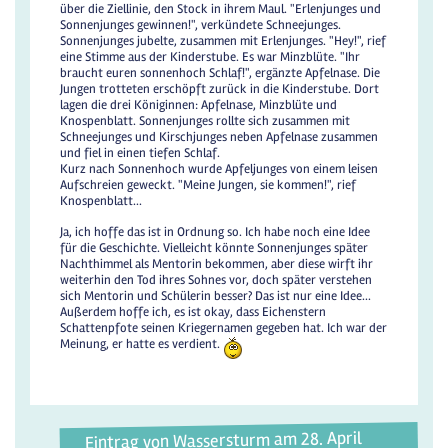
über die Ziellinie, den Stock in ihrem Maul. "Erlenjunges und
Sonnenjunges gewinnen!", verkündete Schneejunges.
Sonnenjunges jubelte, zusammen mit Erlenjunges. "Hey!", rief
eine Stimme aus der Kinderstube. Es war Minzblüte. "Ihr
braucht euren sonnenhoch Schlaf!", ergänzte Apfelnase. Die
Jungen trotteten erschöpft zurück in die Kinderstube. Dort
lagen die drei Königinnen: Apfelnase, Minzblüte und
Knospenblatt. Sonnenjunges rollte sich zusammen mit
Schneejunges und Kirschjunges neben Apfelnase zusammen
und fiel in einen tiefen Schlaf.
Kurz nach Sonnenhoch wurde Apfeljunges von einem leisen
Aufschreien geweckt. "Meine Jungen, sie kommen!", rief
Knospenblatt...
Ja, ich hoffe das ist in Ordnung so. Ich habe noch eine Idee
für die Geschichte. Vielleicht könnte Sonnenjunges später
Nachthimmel als Mentorin bekommen, aber diese wirft ihr
weiterhin den Tod ihres Sohnes vor, doch später verstehen
sich Mentorin und Schülerin besser? Das ist nur eine Idee...
Außerdem hoffe ich, es ist okay, dass Eichenstern
Schattenpfote seinen Kriegernamen gegeben hat. Ich war der
Meinung, er hatte es verdient.
Eintrag von Wassersturm am 28. April