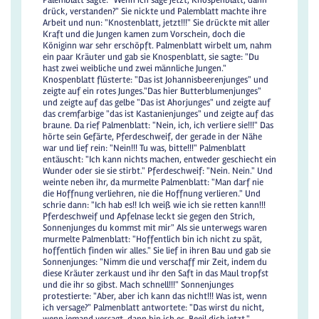
Palemblatt sagte: "Wenn ich sage jetzt, Knospenblatt, dann
drück, verstanden?" Sie nickte und Palemblatt machte ihre
Arbeit und nun: "Knostenblatt, jetzt!!!" Sie drückte mit aller
Kraft und die Jungen kamen zum Vorschein, doch die
Königinn war sehr erschöpft. Palmenblatt wirbelt um, nahm
ein paar Kräuter und gab sie Knospenblatt, sie sagte: "Du
hast zwei weibliche und zwei männliche Jungen."
Knospenblatt flüsterte: "Das ist Johannisbeerenjunges" und
zeigte auf ein rotes Junges."Das hier Butterblumenjunges"
und zeigte auf das gelbe "Das ist Ahorjunges" und zeigte auf
das cremfarbige "das ist Kastanienjunges" und zeigte auf das
braune. Da rief Palmenblatt: "Nein, ich, ich verliere sie!!!" Das
hörte sein Gefärte, Pferdeschweif, der gerade in der Nähe
war und lief rein: "Nein!!! Tu was, bitte!!!" Palmenblatt
entäuscht: "Ich kann nichts machen, entweder geschiecht ein
Wunder oder sie sie stirbt." Pferdeschweif: "Nein. Nein." Und
weinte neben ihr, da murmelte Palmenblatt: "Man darf nie
die Hoffnung verliehren, nie die Hoffnung verlieren." Und
schrie dann: "Ich hab es!! Ich weiß wie ich sie retten kann!!!
Pferdeschweif und Apfelnase leckt sie gegen den Strich,
Sonnenjunges du kommst mit mir" Als sie unterwegs waren
murmelte Palmenblatt: "Hoffentlich bin ich nicht zu spät,
hoffentlich finden wir alles." Sie lief in ihren Bau und gab sie
Sonnenjunges: "Nimm die und verschaff mir Zeit, indem du
diese Kräuter zerkaust und ihr den Saft in das Maul tropfst
und die ihr so gibst. Mach schnell!!!" Sonnenjunges
protestierte: "Aber, aber ich kann das nicht!!! Was ist, wenn
ich versage?" Palmenblatt antwortete: "Das wirst du nicht,