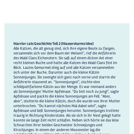
Warrior cats Geschichte Teil 2 (Wassersturms Idee)
Alle Katzen, die alt genug sind, sich ihre eigene Beute zu fangen,
versammeln sich vor dem Baum der Weisen!", rief die Anführerin
des Wald Clans Eichenstern. Sie saß auf einem dicken Ast einer
recht kleinen Buche und hatte alle Katzen des Wald Clans fest im
Blick. Lautes Gemurmel stieg auf und alle Katzen versammelten
sich unter der Buche. Darunter auch die kleine Kätzin
Sonnenjunges. Sie zwengte sich ganz nach vorne und starrte die
Anführerin staunend an. "Sonnenjunges!", zischte eine
schildpattfarbene Kätzin aus der Menge. Es war niemand anders
als Sonnenjunges' Mutter Apfelnase. "Du bist noch zu jung!", sagte
Apfelnase und packte die kleine Sonnenjunges am Fell. "Aber,
aber", stotterte die kleine Kätzin, doch die wurde von ihrer Mutter
unterbrochen. "Du kannst nächstes Mal dabei sein!", sagte
Apfelnase und ließ Sonnenjunges herunter. Sonnenjunges trottete
traurig in Richtung Kinderstube. Als sie sich in ihr Nest gelegt hatte
konnte sie lange Zeit nicht schlafen. Neben sich hörte sie das leise
Schnarchen ihrer beiden Geschwister Schneejunges und
Kirschjunges. In einem der anderen Moosnester lag die