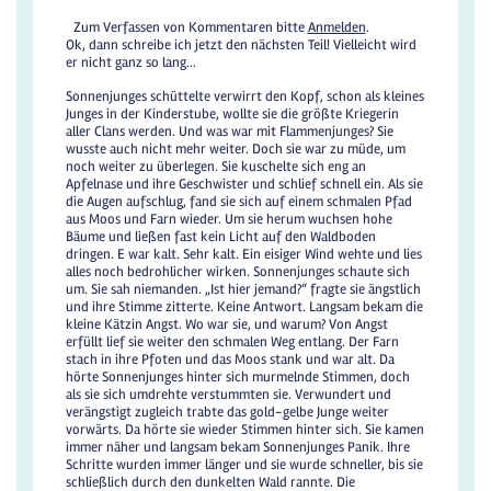
Zum Verfassen von Kommentaren bitte
Anmelden
.
Ok, dann schreibe ich jetzt den nächsten Teil! Vielleicht wird
er nicht ganz so lang...
Sonnenjunges schüttelte verwirrt den Kopf, schon als kleines
Junges in der Kinderstube, wollte sie die größte Kriegerin
aller Clans werden. Und was war mit Flammenjunges? Sie
wusste auch nicht mehr weiter. Doch sie war zu müde, um
noch weiter zu überlegen. Sie kuschelte sich eng an
Apfelnase und ihre Geschwister und schlief schnell ein. Als sie
die Augen aufschlug, fand sie sich auf einem schmalen Pfad
aus Moos und Farn wieder. Um sie herum wuchsen hohe
Bäume und ließen fast kein Licht auf den Waldboden
dringen. E war kalt. Sehr kalt. Ein eisiger Wind wehte und lies
alles noch bedrohlicher wirken. Sonnenjunges schaute sich
um. Sie sah niemanden. „Ist hier jemand?“ fragte sie ängstlich
und ihre Stimme zitterte. Keine Antwort. Langsam bekam die
kleine Kätzin Angst. Wo war sie, und warum? Von Angst
erfüllt lief sie weiter den schmalen Weg entlang. Der Farn
stach in ihre Pfoten und das Moos stank und war alt. Da
hörte Sonnenjunges hinter sich murmelnde Stimmen, doch
als sie sich umdrehte verstummten sie. Verwundert und
verängstigt zugleich trabte das gold-gelbe Junge weiter
vorwärts. Da hörte sie wieder Stimmen hinter sich. Sie kamen
immer näher und langsam bekam Sonnenjunges Panik. Ihre
Schritte wurden immer länger und sie wurde schneller, bis sie
schließlich durch den dunkelten Wald rannte. Die