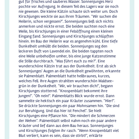
gut für frisches und sauberes Wasser. Sonnenjunges Herz
pochte vor Aufregung. In diesem Teil des Lagers war sie noch
nie gewesen. Die kleine Kätzin schaute sich weiter um. Doch
Kirschjunges weckte sie aus ihren Träumen. "Wir suchen die
Heilerin, schon vergessen?". Sonnenjunges ließ sich nichts
anmerken und nickte ernst. Die beiden suchten noch eine
Weile, bis Kirschjunges in einer Felsöffnung einen kleinen
Eingang fand. Sonnenjunges und Kirschjunges schlüpften
hinein. Im Bau der Heilerin war es angenehm kühl. Eine tiefe
Dunkelheit umhüllt die beiden. Sonnenjunges sog den
leckeren Duft von Lavendel ein. Die beiden tappten noch
eine Weile unbeholfen umher, bis eine junge Katzenstimme
die Stille durchbrach. "Was führt euch zu mir?". Eine
wunderschöne Kätzin trat aus der Dunkelheit. Erst als sich
Sonnenjunges' Augen an die Dunkelheit gewöhnten, erkannte
sie Palmenblatt. Palmenblatt hatte hellbraunes, kurzes,
weiches Fell. Ihre Augen strahlten wunderschön Waldsee-
grün in der Dunkelheit. "Wir, wir brauchen dich!", begann
Kirschjunges stotternd. "Knospenblatt bekommt ihre
Jungen!". "Oh nein!". Palmenblatts Blick wurde ernst. Dann
sammelte sie hektisch ein paar Kräuter zusammen. "Hier!".
Sie drückte Sonnenjunges ein paar Mohnsamen hin. "Die sind
zur Beruhigung. Und das hier ist Fenchel". Sie hielt
Kirschjunges eine Pflanze hin. "Die mindert die Schmerzen
der Wehen". Palmenblatt selbst nahm noch ein paar andere
Kräuter und lief dann aus dem Bau heraus. Sonnenjunges
und Kirschjunges folgten ihr rasch. "Wenn Knospenblatt viel
Blut verliert, kann es sein, dass sie stirbt!", erklärte