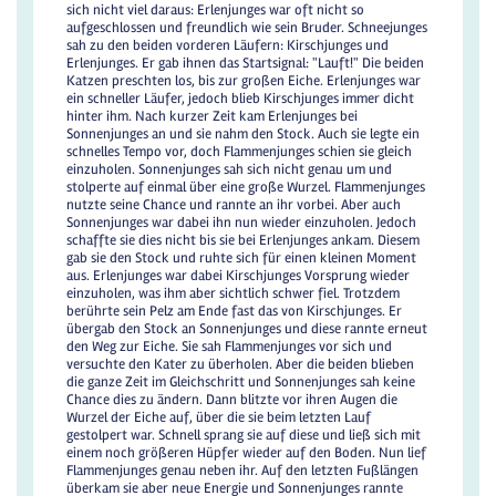
sich nicht viel daraus: Erlenjunges war oft nicht so
aufgeschlossen und freundlich wie sein Bruder. Schneejunges
sah zu den beiden vorderen Läufern: Kirschjunges und
Erlenjunges. Er gab ihnen das Startsignal: "Lauft!" Die beiden
Katzen preschten los, bis zur großen Eiche. Erlenjunges war
ein schneller Läufer, jedoch blieb Kirschjunges immer dicht
hinter ihm. Nach kurzer Zeit kam Erlenjunges bei
Sonnenjunges an und sie nahm den Stock. Auch sie legte ein
schnelles Tempo vor, doch Flammenjunges schien sie gleich
einzuholen. Sonnenjunges sah sich nicht genau um und
stolperte auf einmal über eine große Wurzel. Flammenjunges
nutzte seine Chance und rannte an ihr vorbei. Aber auch
Sonnenjunges war dabei ihn nun wieder einzuholen. Jedoch
schaffte sie dies nicht bis sie bei Erlenjunges ankam. Diesem
gab sie den Stock und ruhte sich für einen kleinen Moment
aus. Erlenjunges war dabei Kirschjunges Vorsprung wieder
einzuholen, was ihm aber sichtlich schwer fiel. Trotzdem
berührte sein Pelz am Ende fast das von Kirschjunges. Er
übergab den Stock an Sonnenjunges und diese rannte erneut
den Weg zur Eiche. Sie sah Flammenjunges vor sich und
versuchte den Kater zu überholen. Aber die beiden blieben
die ganze Zeit im Gleichschritt und Sonnenjunges sah keine
Chance dies zu ändern. Dann blitzte vor ihren Augen die
Wurzel der Eiche auf, über die sie beim letzten Lauf
gestolpert war. Schnell sprang sie auf diese und ließ sich mit
einem noch größeren Hüpfer wieder auf den Boden. Nun lief
Flammenjunges genau neben ihr. Auf den letzten Fußlängen
überkam sie aber neue Energie und Sonnenjunges rannte