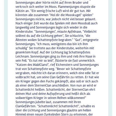
Sonnenjunges aber hörte nicht auf ihren Bruder und
verkroch sich weiter im Moos. Flammenjunges stupste die
Kätzin an. "Ein wenig frische Luft wird dir gut tun. Wir
könnten alle zusammen "Hol dir die Mooskugel" spielen"
Sonnenjunges nickte, war jedoch nicht viel besser gelaunt.
Nach einiger Zeit wurde das Spielen mit dem Moosball auch
langweilig und Sonnenjunges legte sich wieder in die
Kinderstube. "Sonnenjunges", miaute Apfelnase, "Vielleicht
solltest du auf die Lichtung gehen", Sie schluckte, "die
Ältesten wollen Schattenpfote begraben." "Gut", entgegnete
Sonnenjunges, "Ich muss, wenigstens das bin ich ihm
schuldig" Sie trottete aus der Kinderstube, weiterhin mit
gesenktem Kopf. Auf der Lichtung lag Schattenpfotes
Leichnam. Sonnenjunges ging zu ihm und rieb ihre Nase in
sein Fell. "Es tut mir so leid", flüsterte sie fast unmerklich.
"Katzen des WaldClans!", rief Eichenstern und Sonnenjunges
trat von Schattenpfote weg. "Bevor wir Schattenpfote
vergraben, möchte ich daran erinnern, welch eine edle Tat er
vollbracht hat, um seine Clan Gefährtin zu retten. Er hat wie
ein Krieger gegen den Fuchs gekämpft, also soll er sich auch
als einer dem SternenClan anschließen. Von nun an wird er
Schattenlicht heißen. Schattenlicht, der SternenClan ehrt
deinen Mut und deine Aufopferung und heißt dich als
vollwertigen Krieger in seinen Reihen willkommen!"
Sonnenjunges jubelte laut, zusammen mit ihren
ClanGefährten. "Schattenlicht! Schattenlicht!", schallte es
über die Lichtung und Sonnenjunges glaubte am hellen
Himmel einen neuen funkelnden Stern zu erkennen, der