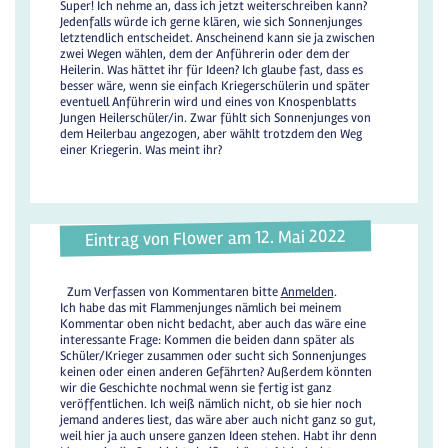
Super! Ich nehme an, dass ich jetzt weiterschreiben kann?
Jedenfalls würde ich gerne klären, wie sich Sonnenjunges
letztendlich entscheidet. Anscheinend kann sie ja zwischen
zwei Wegen wählen, dem der Anführerin oder dem der
Heilerin. Was hättet ihr für Ideen? Ich glaube fast, dass es
besser wäre, wenn sie einfach Kriegerschülerin und später
eventuell Anführerin wird und eines von Knospenblatts
Jungen Heilerschüler/in. Zwar fühlt sich Sonnenjunges von
dem Heilerbau angezogen, aber wählt trotzdem den Weg
einer Kriegerin. Was meint ihr?
Eintrag von Flower am 12. Mai 2022
Zum Verfassen von Kommentaren bitte
Anmelden
.
Ich habe das mit Flammenjunges nämlich bei meinem
Kommentar oben nicht bedacht, aber auch das wäre eine
interessante Frage: Kommen die beiden dann später als
Schüler/Krieger zusammen oder sucht sich Sonnenjunges
keinen oder einen anderen Gefährten? Außerdem könnten
wir die Geschichte nochmal wenn sie fertig ist ganz
veröffentlichen. Ich weiß nämlich nicht, ob sie hier noch
jemand anderes liest, das wäre aber auch nicht ganz so gut,
weil hier ja auch unsere ganzen Ideen stehen. Habt ihr denn