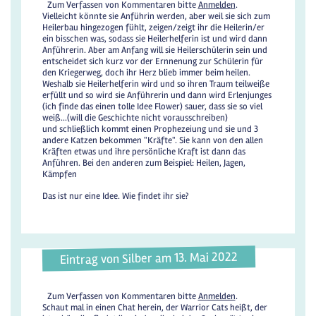
Zum Verfassen von Kommentaren bitte
Anmelden
.
Vielleicht könnte sie Anführin werden, aber weil sie sich zum
Heilerbau hingezogen fühlt, zeigen/zeigt ihr die Heilerin/er
ein bisschen was, sodass sie Heilerhelferin ist und wird dann
Anführerin. Aber am Anfang will sie Heilerschülerin sein und
entscheidet sich kurz vor der Ernnenung zur Schülerin für
den Kriegerweg, doch ihr Herz blieb immer beim heilen.
Weshalb sie Heilerhelferin wird und so ihren Traum teilweiße
erfüllt und so wird sie Anführerin und dann wird Erlenjunges
(ich finde das einen tolle Idee Flower) sauer, dass sie so viel
weiß...(will die Geschichte nicht vorausschreiben)
und schließlich kommt einen Prophezeiung und sie und 3
andere Katzen bekommen "Kräfte". Sie kann von den allen
Kräften etwas und ihre persönliche Kraft ist dann das
Anführen. Bei den anderen zum Beispiel: Heilen, Jagen,
Kämpfen
Das ist nur eine Idee. Wie findet ihr sie?
Eintrag von Silber am 13. Mai 2022
Zum Verfassen von Kommentaren bitte
Anmelden
.
Schaut mal in einen Chat herein, der Warrior Cats heißt, der