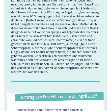
kommt sie dort an. Apfelnase kommt ihr schon entgegen und
miaut wütend: „Sonnenjunges! Du darfst nicht auf dem Lager!“ da
schaut sie in das verängstigte, verwirrte und geschockte Gesicht
der kleinen Katze und ihre Wut steigt in Angst um. „Sonnenjunges,
was ist passiert?“ Sonnenjunges schafft es erst nicht zu antworten,
doch dann flüstert sie mit erstickter Stimme: „Schattenpfote, er
ist tot.“ ängstlich wartete sie auf die Reaktion ihrer Mutter, doch
diese zog sie nur mit dem Schwanz an sich und presste ihre Nase in
das gold-gelbe Fell von Sonnenjunges. Als Apfelnase ihre Tochter in
der Kinderstube abgesetzt hat, trabte sie zu Eichenstern und
erzählt ihr vom Tod des Schülers. Nachthimmel, die in der Nähe
gesessen hatte und leise gelauscht hatte, jaulte auf: „Nein nicht
Schattenpfote, nicht mein Sohn!“ Schattenpfote war ihr einziges
Junges, das bei der Geburt überlebt hatte, die anderen waren tot
geboren worden. Sie sackte in sich zusammen und wimmerte
während sie sich den Schwanz ums Gesicht legte. Es ist meine
Schuld, es ist alles meine Schuld. Dachte Sonnenjunges und bekam
den Gedanken nicht los, dass sie an Schattenpfotes Stelle mit dem
SternenClan wandeln sollte.
Eintrag von Pusteblume am 26. April 2022
Zum Verfassen von Kommentaren bitte
Anmelden
.