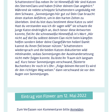
Schattenstern! Das neben ihr ist Himmelfuß! Wir sind Katzen
des SternenClans und haben früher deinem Clan angehört.“
Während sie redete schnippte Schattenstern ungeduldig mit
dem Schwanz. „Sonnenjunges hör gut zu! Dein Clan braucht
einen starken Anführer, um in den harten Zeiten zu
überleben. Und du bist dazu bestimmt diese Katze zu sein!
Hast du verstanden was ich dir sagen will?“ sie schaute die
junge Katze eindringlich an, doch bevor diese Antworten
konnte, fiel ihr die schneeweiße Himmelfuß in's Wort „Hör
nicht auf die! Du solltest deinem Clan nicht beim kämpfen
helfen sondern lieber deine Clangefährten heilen! Damit
kannst du ihnen fiel besser nützen.“ Schattenstern
wiedersprach und die beiden Katzen diskutierten wild
miteinander, sodass Sonnenjunges der Auseinandersetzung
nicht mehr folgen konnte. Da löste ihr Traum sich langsam
auf. Kurz bevor Sonnenjunges verschwand, flüsterte
Buchenherz ihr noch in's Ohr: „Folge deinem Herzen! Es wird
dir den richtigen Weg weisen.“ dann verschwand sie vor den
Augen von Sonnenjunges.
Eintrag von Flower am 12. Mai 2022
Zum Verfassen von Kommentaren bitte
Anmelden
.