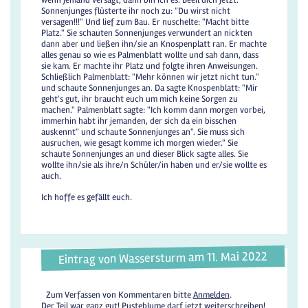
wenn jemand versagt, dann bin ich es. Beeil dich jetzt."
Sonnenjunges flüsterte ihr noch zu: "Du wirst nicht
versagen!!!" Und lief zum Bau. Er nuschelte: "Macht bitte
Platz." Sie schauten Sonnenjunges verwundert an nickten
dann aber und ließen ihn/sie an Knospenplatt ran. Er machte
alles genau so wie es Palmenblatt wollte und sah dann, dass
sie kam. Er machte ihr Platz und folgte ihren Anweisungen.
Schließlich Palmenblatt: "Mehr können wir jetzt nicht tun."
und schaute Sonnenjunges an. Da sagte Knospenblatt: "Mir
geht's gut, ihr braucht euch um mich keine Sorgen zu
machen." Palmenblatt sagte: "Ich komm dann morgen vorbei,
immerhin habt ihr jemanden, der sich da ein bisschen
auskennt" und schaute Sonnenjunges an". Sie muss sich
ausruchen, wie gesagt komme ich morgen wieder." Sie
schaute Sonnenjunges an und dieser Blick sagte alles. Sie
wollte ihn/sie als ihre/n Schüler/in haben und er/sie wollte es
auch.
Ich hoffe es gefällt euch.
Eintrag von Wassersturm am 11. Mai 2022
Zum Verfassen von Kommentaren bitte
Anmelden
.
Der Teil war ganz gut! Pusteblume darf jetzt weiterschreiben!