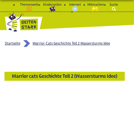
Themenwelt
Kinderseiten
Internet
Mitmachen
Suche
macht Spaß und schlau
Startseite
Warrior Cats Geschichte Teil 2 Wassersturms Idee
Warrior cats Geschichte Teil 2 (Wassersturms Idee)