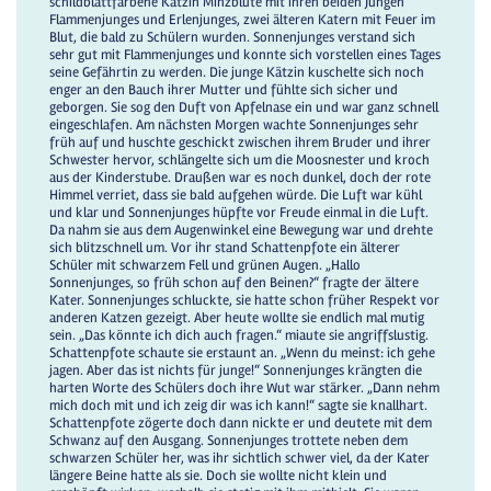
schildblattfarbene Kätzin Minzblüte mit ihren beiden Jungen
Flammenjunges und Erlenjunges, zwei älteren Katern mit Feuer im
Blut, die bald zu Schülern wurden. Sonnenjunges verstand sich
sehr gut mit Flammenjunges und konnte sich vorstellen eines Tages
seine Gefährtin zu werden. Die junge Kätzin kuschelte sich noch
enger an den Bauch ihrer Mutter und fühlte sich sicher und
geborgen. Sie sog den Duft von Apfelnase ein und war ganz schnell
eingeschlafen. Am nächsten Morgen wachte Sonnenjunges sehr
früh auf und huschte geschickt zwischen ihrem Bruder und ihrer
Schwester hervor, schlängelte sich um die Moosnester und kroch
aus der Kinderstube. Draußen war es noch dunkel, doch der rote
Himmel verriet, dass sie bald aufgehen würde. Die Luft war kühl
und klar und Sonnenjunges hüpfte vor Freude einmal in die Luft.
Da nahm sie aus dem Augenwinkel eine Bewegung war und drehte
sich blitzschnell um. Vor ihr stand Schattenpfote ein älterer
Schüler mit schwarzem Fell und grünen Augen. „Hallo
Sonnenjunges, so früh schon auf den Beinen?“ fragte der ältere
Kater. Sonnenjunges schluckte, sie hatte schon früher Respekt vor
anderen Katzen gezeigt. Aber heute wollte sie endlich mal mutig
sein. „Das könnte ich dich auch fragen.“ miaute sie angriffslustig.
Schattenpfote schaute sie erstaunt an. „Wenn du meinst: ich gehe
jagen. Aber das ist nichts für junge!“ Sonnenjunges krängten die
harten Worte des Schülers doch ihre Wut war stärker. „Dann nehm
mich doch mit und ich zeig dir was ich kann!“ sagte sie knallhart.
Schattenpfote zögerte doch dann nickte er und deutete mit dem
Schwanz auf den Ausgang. Sonnenjunges trottete neben dem
schwarzen Schüler her, was ihr sichtlich schwer viel, da der Kater
längere Beine hatte als sie. Doch sie wollte nicht klein und