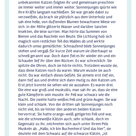
unbekannten Katzen folgten ihr und gemeinsam preschten
sie immer weiter und immer weiter. Sonnenjunges spürte wie
ihre Kräfte langsam nachließen. Sie war gerade dabei zu
verzweifeln, da brach sie plötzlich aus dem Unterholz und
sah eine helle, von duftenden Blumen bewachsene Wiese vor
sich. in der Mitte glitzerte Wasser und darüber tanzten
Insekten, die leise surrten. Man hörte das Summen von
Bienen und das Rascheln von Beute. Die Lichtung hob sich
magisch vom restlichen Teil des Waldes ab und wirkte
dadurch umso gemütlicher. Schnaufend blieb Sonnenjunges
stehen und vergaß für kurze Zeit warum sie überhaupt so
schnell gerannt war. Doch dann fiel es ihr wieder ein und ein
Schauder lief ihr über den Rücken. Es war schrecklich. Sie
spitzte die Ohren, doch sie hörte nichts. Trotzdem wusste sie,
dass diese Katzen noch da waren. Warum wusste sie auch
nicht. Da war einfach dieses Gefühl. Sie atmete erst tief ein,
dann tief aus und drehte sich dann mutig zu den Katzen um.
Erst jetzt konnte sie sehen wie sie aussahen: Es waren drei.
Die eine war groß und muskulös, man sah ihr an, dass sie eine
gute Kämpferin sein musste. ihr Fell war schwarz wie die
Nacht. Die zweite hatte weißes Fell und grüne Augen. Sie war
klein und schlank. Von der dritten sah Sonnenjunges noch
nicht viel, bis sie hinter den anderen beiden Katzen
hervortrat. Sie hatte orange-weiß getigertes Fell und war,
wie die schneeweiße Kätzin auch, sehr schlank, doch im
Gegensatz zu ihr, zeichneten sich auch unter ihrem Pelz
Muskeln ab. „Hallo, ich bin Buchenherz! Und das hier“, sie
deutete mit dem Schwanz auf die schwarze Kätzin, „ist