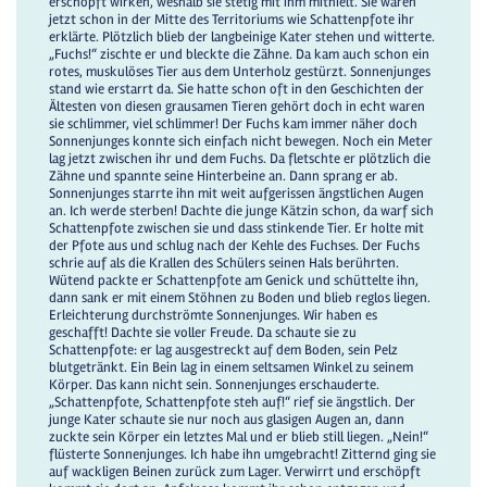
erschöpft wirken, weshalb sie stetig mit ihm mithielt. Sie waren
jetzt schon in der Mitte des Territoriums wie Schattenpfote ihr
erklärte. Plötzlich blieb der langbeinige Kater stehen und witterte.
„Fuchs!“ zischte er und bleckte die Zähne. Da kam auch schon ein
rotes, muskulöses Tier aus dem Unterholz gestürzt. Sonnenjunges
stand wie erstarrt da. Sie hatte schon oft in den Geschichten der
Ältesten von diesen grausamen Tieren gehört doch in echt waren
sie schlimmer, viel schlimmer! Der Fuchs kam immer näher doch
Sonnenjunges konnte sich einfach nicht bewegen. Noch ein Meter
lag jetzt zwischen ihr und dem Fuchs. Da fletschte er plötzlich die
Zähne und spannte seine Hinterbeine an. Dann sprang er ab.
Sonnenjunges starrte ihn mit weit aufgerissen ängstlichen Augen
an. Ich werde sterben! Dachte die junge Kätzin schon, da warf sich
Schattenpfote zwischen sie und dass stinkende Tier. Er holte mit
der Pfote aus und schlug nach der Kehle des Fuchses. Der Fuchs
schrie auf als die Krallen des Schülers seinen Hals berührten.
Wütend packte er Schattenpfote am Genick und schüttelte ihn,
dann sank er mit einem Stöhnen zu Boden und blieb reglos liegen.
Erleichterung durchströmte Sonnenjunges. Wir haben es
geschafft! Dachte sie voller Freude. Da schaute sie zu
Schattenpfote: er lag ausgestreckt auf dem Boden, sein Pelz
blutgetränkt. Ein Bein lag in einem seltsamen Winkel zu seinem
Körper. Das kann nicht sein. Sonnenjunges erschauderte.
„Schattenpfote, Schattenpfote steh auf!“ rief sie ängstlich. Der
junge Kater schaute sie nur noch aus glasigen Augen an, dann
zuckte sein Körper ein letztes Mal und er blieb still liegen. „Nein!“
flüsterte Sonnenjunges. Ich habe ihn umgebracht! Zitternd ging sie
auf wackligen Beinen zurück zum Lager. Verwirrt und erschöpft