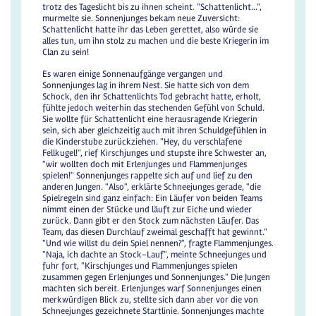
trotz des Tageslicht bis zu ihnen scheint. "Schattenlicht...",
murmelte sie. Sonnenjunges bekam neue Zuversicht:
Schattenlicht hatte ihr das Leben gerettet, also würde sie
alles tun, um ihn stolz zu machen und die beste Kriegerin im
Clan zu sein!
Es waren einige Sonnenaufgänge vergangen und
Sonnenjunges lag in ihrem Nest. Sie hatte sich von dem
Schock, den ihr Schattenlichts Tod gebracht hatte, erholt,
fühlte jedoch weiterhin das stechenden Gefühl von Schuld.
Sie wollte für Schattenlicht eine herausragende Kriegerin
sein, sich aber gleichzeitig auch mit ihren Schuldgefühlen in
die Kinderstube zurückziehen. "Hey, du verschlafene
Fellkugel!", rief Kirschjunges und stupste ihre Schwester an,
"wir wollten doch mit Erlenjunges und Flammenjunges
spielen!" Sonnenjunges rappelte sich auf und lief zu den
anderen Jungen. "Also", erklärte Schneejunges gerade, "die
Spielregeln sind ganz einfach: Ein Läufer von beiden Teams
nimmt einen der Stücke und läuft zur Eiche und wieder
zurück. Dann gibt er den Stock zum nächsten Läufer. Das
Team, das diesen Durchlauf zweimal geschafft hat gewinnt."
"Und wie willst du dein Spiel nennen?", fragte Flammenjunges.
"Naja, ich dachte an Stock-Lauf", meinte Schneejunges und
fuhr fort, "Kirschjunges und Flammenjunges spielen
zusammen gegen Erlenjunges und Sonnenjunges." Die Jungen
machten sich bereit. Erlenjunges warf Sonnenjunges einen
merkwürdigen Blick zu, stellte sich dann aber vor die von
Schneejunges gezeichnete Startlinie. Sonnenjunges machte