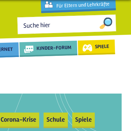
Für Eltern und Lehrkräfte
Suchformular
SPIELE
KINDER-FORUM
TERNET
Corona-Krise
Schule
Spiele