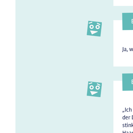
Ja, 
„Ich
der 
stin
Haar