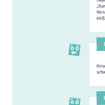
„Kam
Vers
einf
Kirs
schw