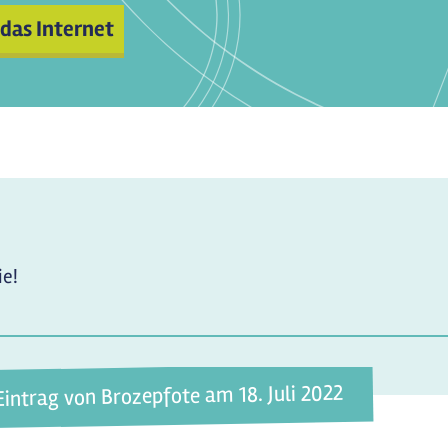
 das Internet
ie!
Eintrag von Brozepfote am 18. Juli 2022