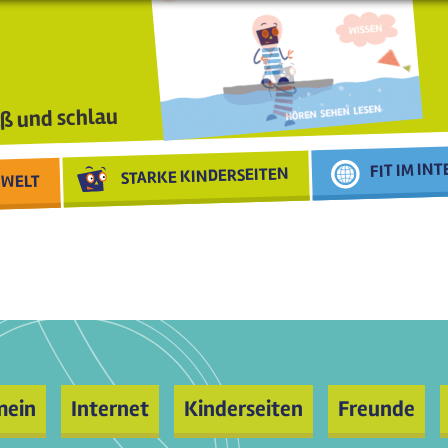
ß und schlau
FIT IM IN
STARKE KINDERSEITEN
WELT
mein
Internet
Kinderseiten
Freunde