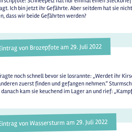
irschpfote: Schneepelz hat nur einmal einen Steckbrie
agt. Ich bin jetzt ihr Gefährte. Aber seitdem hat sie nic
n, dass wir beide Gefährten werden?
Eintrag von Brozepfote am 29. Juli 2022
fragte noch schnell bevor sie losrannte: „Werdet ihr Kir
anderen zuerst finden und gefangen nehmen.“ Sturmschwe
 danach kam sie keuchend im Lager an und rief: „Kamp
Eintrag von Wassersturm am 29. Juli 2022