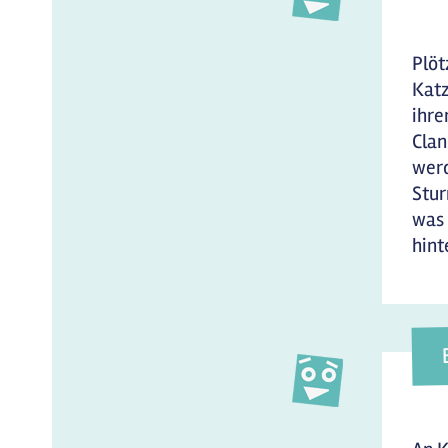
Plöt
Katz
ihre
Clan
werd
Stur
was 
hint