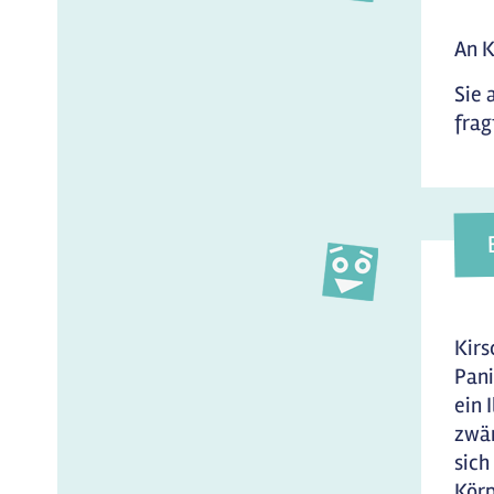
An K
Sie 
frag
Kirs
Pani
ein 
zwän
sich
Körp