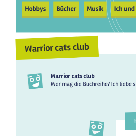
Hobbys
Bücher
Musik
Ich und
Warrior cats club
Warrior cats club
Wer mag die Buchreihe? Ich liebe s