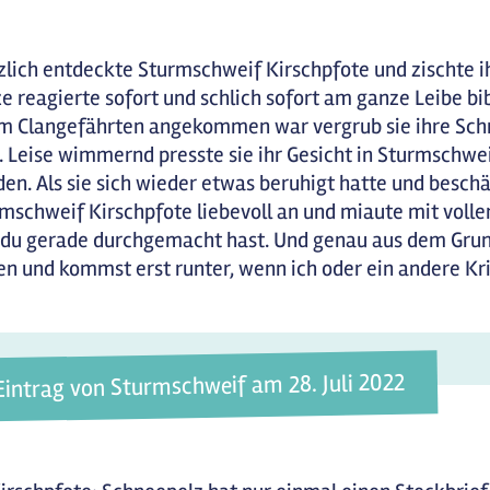
zlich entdeckte Sturmschweif Kirschpfote und zischte ihr
e reagierte sofort und schlich sofort am ganze Leibe bi
m Clangefährten angekommen war vergrub sie ihre Sch
. Leise wimmernd presste sie ihr Gesicht in Sturmschwe
en. Als sie sich wieder etwas beruhigt hatte und beschä
mschweif Kirschpfote liebevoll an und miaute mit volle
du gerade durchgemacht hast. Und genau aus dem Grund
en und kommst erst runter, wenn ich oder ein andere Krie
Eintrag von Sturmschweif am 28. Juli 2022