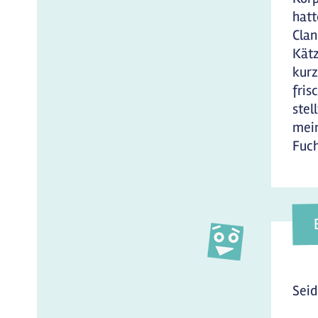
hatt
Clan
Kätz
kurz
fris
stel
mein
Fuch
Seid