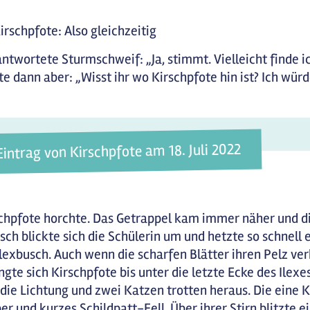
irschpfote: Also gleichzeitig
antwortete Sturmschweif: „Ja, stimmt. Vielleicht finde ic
te dann aber: „Wisst ihr wo Kirschpfote hin ist? Ich würd
Eintrag von Kirschpfote am 18. Juli 2022
chpfote horchte. Das Getrappel kam immer näher und 
sch blickte sich die Schülerin um und hetzte so schnell 
Ilexbusch. Auch wenn die scharfen Blätter ihren Pelz ver
gte sich Kirschpfote bis unter die letzte Ecke des Ilex
 die Lichtung und zwei Katzen trotten heraus. Die eine
er und kurzes Schildpatt-Fell. Über ihrer Stirn blitzte 