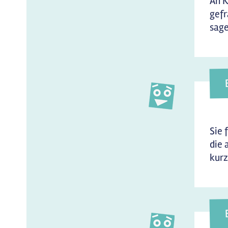
An K
gefr
sage
Sie 
die 
kurz