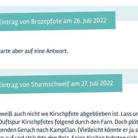
Eintrag von Brozepfote am 26. Juli 2022
warte aber auf eine Antwort.
Eintrag von Sturmschweif am 27. Juli 2022
 weiß auch nicht wo Kirschpfote abgeblieben ist. Lass u
Duftspur Kirschpfotes folgend durch den Farn. Doch plöt
kenden Geruch nach KampClan. (Vielleicht könnte er ja so
e auf und sträubte den Pelz. Seine Krallen bohrten sich