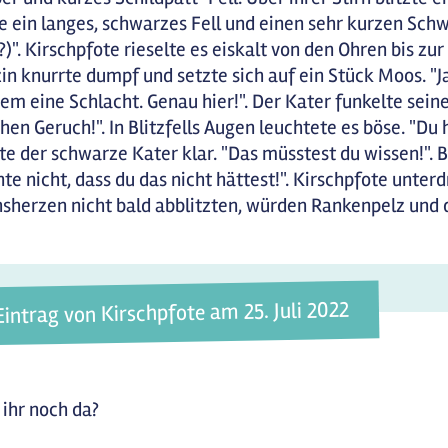
e ein langes, schwarzes Fell und einen sehr kurzen Schwei
?)". Kirschpfote rieselte es eiskalt von den Ohren bis z
in knurrte dumpf und setzte sich auf ein Stück Moos. "J
em eine Schlacht. Genau hier!". Der Kater funkelte seine 
chen Geruch!". In Blitzfells Augen leuchtete es böse. "Du 
lte der schwarze Kater klar. "Das müsstest du wissen!". Bl
te nicht, dass du das nicht hättest!". Kirschpfote unt
sherzen nicht bald abblitzten, würden Rankenpelz und 
Eintrag von Kirschpfote am 25. Juli 2022
 ihr noch da?