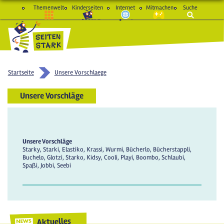
Themenwelt
Kinderseiten
Internet
Mitmachen
Suche
macht Spaß und schlau
Startseite
Unsere Vorschlaege
Unsere Vorschläge
Unsere Vorschläge
Starky, Starki, Elastiko, Krassi, Wurmi, Bücherlo, Bücherstappli,
Buchelo, Glotzi, Starko, Kidsy, Cooli, Playi, Boombo, Schlaubi,
Spaßi, Jobbi, Seebi
Aktuelles