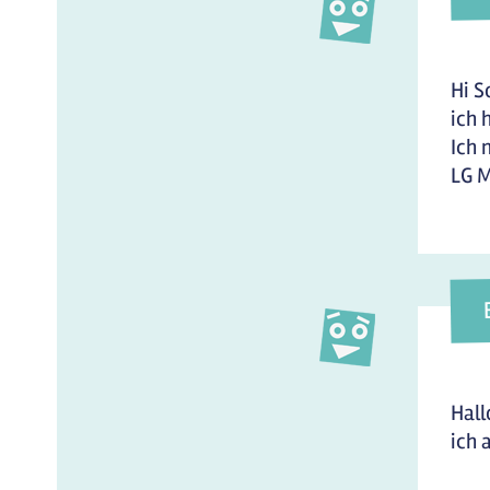
Hi S
ich 
Ich 
LG M
Hall
ich 