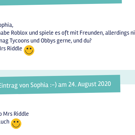
ophia,
habe Roblox und spiele es oft mit Freunden, allerdings ni
mag Tycoons und Obbys gerne, und du?
rs Riddle
Eintrag von Sophia :-) am 24. August 2020
o Mrs Riddle
auch