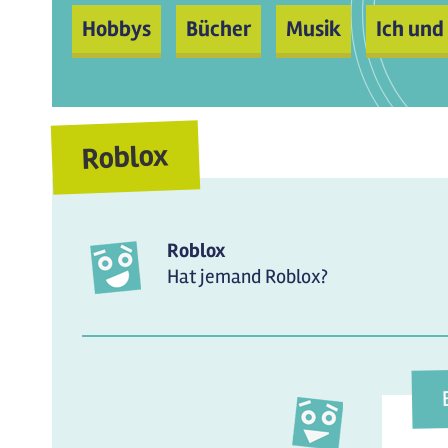
Hobbys
Bücher
Musik
Ich und
Roblox
Roblox
Hat jemand Roblox?