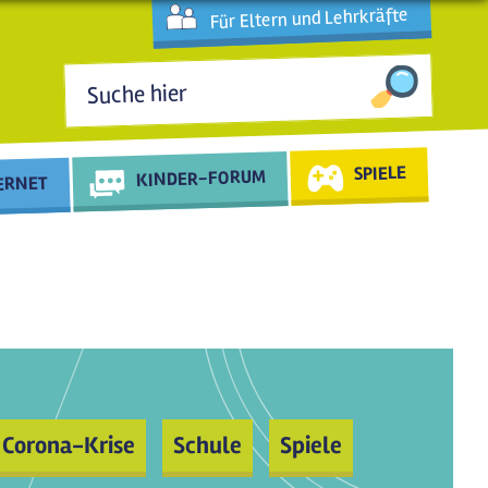
Für Eltern und Lehrkräfte
Suchformular
SPIELE
KINDER-FORUM
TERNET
Corona-Krise
Schule
Spiele