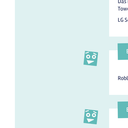
Das 
Towe
LG S
Robl