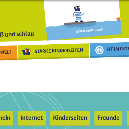
ß und schlau
FIT IM IN
STARKE KINDERSEITEN
WELT
mein
Internet
Kinderseiten
Freunde