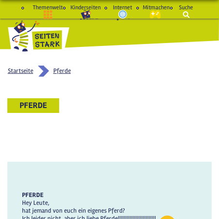
Themenwelt
Kinderseiten
Internet
Mitmachen
Suche
macht Spaß und schlau
Startseite
Pferde
PFERDE
PFERDE
Hey Leute,
hat jemand von euch ein eigenes Pferd?
Ich leider nicht, aber ich liebe Pferde!!!!!!!!!!!!!!!!!!!!!!!!!!