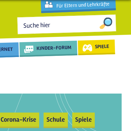
Für Eltern und Lehrkräfte
Suchformular
SPIELE
KINDER-FORUM
TERNET
Corona-Krise
Schule
Spiele