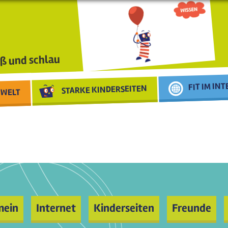
ß und schlau
FIT IM IN
STARKE KINDERSEITEN
WELT
mein
Internet
Kinderseiten
Freunde