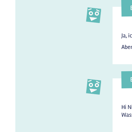
Ja, 
Aber
Hi N
Was