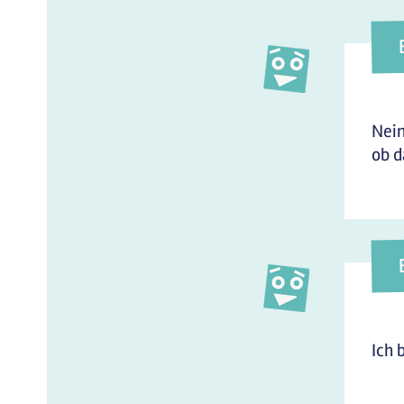
Nein
ob d
Ich 