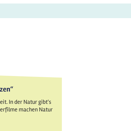
tzen“
t. In der Natur gibt's
nderfilme machen Natur