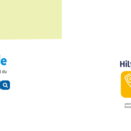
Hil
t du