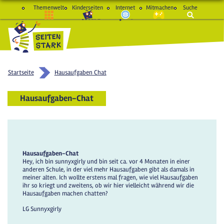
Themenwelt
Kinderseiten
Internet
Mitmachen
Suche
macht Spaß und schlau
Startseite
Hausaufgaben Chat
Hausaufgaben-Chat
Hausaufgaben-Chat
Hey, ich bin sunnyxgirly und bin seit ca. vor 4 Monaten in einer
anderen Schule, in der viel mehr Hausaufgaben gibt als damals in
meiner alten. Ich wollte erstens mal fragen, wie viel Hausaufgaben
ihr so kriegt und zweitens, ob wir hier vielleicht während wir die
Hausaufgaben machen chatten?
LG Sunnyxgirly