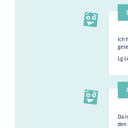
Ich 
gese
Lg L
Da i
den 