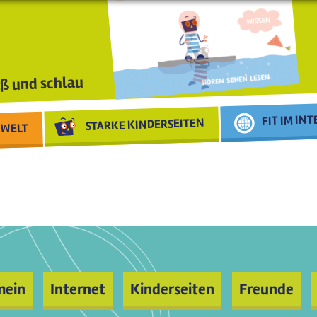
ß und schlau
FIT IM IN
STARKE KINDERSEITEN
WELT
mein
Internet
Kinderseiten
Freunde