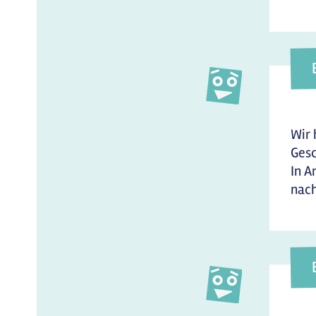
Wir 
Gesc
In A
nach