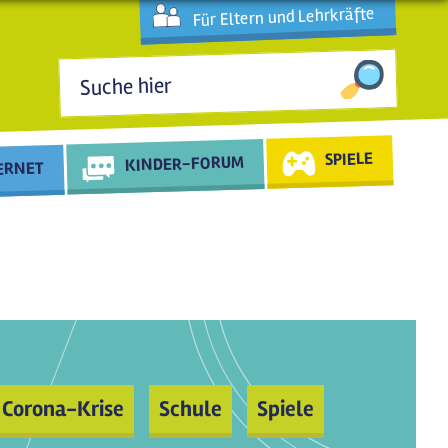
Für Eltern und Lehrkräfte
Suchformular
SPIELE
KINDER-FORUM
TERNET
Corona-Krise
Schule
Spiele