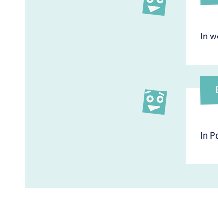
In w
In P