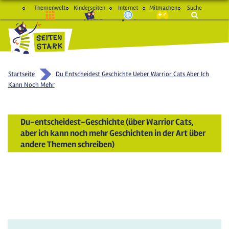
Themenwelt
Kinderseiten
Internet
Mitmachen
Suche
macht Spaß und schlau
Startseite
Du Entscheidest Geschichte Ueber Warrior Cats Aber Ich
Kann Noch Mehr
Du-entscheidest-Geschichte (über Warrior Cats,
aber ich kann noch mehr Geschichten in der Art über
andere Themen schreiben)