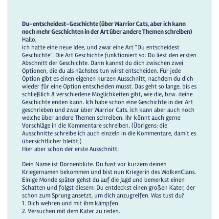
Du-entscheidest-Geschichte (über Warrior Cats, aber ich kann
noch mehr Geschichten in der Art über andere Themen schreiben)
Hallo,
ich hatte eine neue Idee, und zwar eine Art "Du entscheidest
Geschichte". Die Art Geschichte funktioniert so: Du liest den ersten
Abschnitt der Geschichte. Dann kannst du dich zwischen zwei
Optionen, die du als nächstes tun wirst entscheiden. Für jede
Option gibt es einen eigenen kurzen Ausschnitt, nachdem du dich
wieder für eine Option entscheiden musst. Das geht so lange, bis es
schließlich 8 verschiedene Möglichkeiten gibt, wie die, bzw. deine
Geschichte enden kann. Ich habe schon eine Geschichte in der Art
geschrieben und zwar über Warrior Cats. Ich kann aber auch noch
welche über andere Themen schreiben. Ihr könnt auch gerne
Vorschläge in die Kommentare schreiben. (Übrigens: die
Ausschnitte schreibe ich auch einzeln in die Kommentare, damit es
übersichtlicher bleibt.)
Hier aber schon der erste Ausschnitt:
Dein Name ist Dornenblüte. Du hast vor kurzem deinen
Kriegernamen bekommen und bist nun Kriegerin des WolkenClans.
Einige Monde später gehst du auf die Jagd und bemerkst einen
Schatten und folgst diesem. Du entdeckst einen großen Kater, der
schon zum Sprung ansetzt, um dich anzugreifen. Was tust du?
1. Dich wehren und mit ihm kämpfen.
2. Versuchen mit dem Kater zu reden.