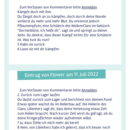
Zum Verfassen von Kommentaren bitte
Anmelden
.
Kämpfe doch mit ihm
Du fängst doch an zu kämpfen, doch durch deine Wunde
verlierst du mehr und mehr Blut. Du erkennst jedoch
Pflaumenpfote, eine Schülerin des WolkenClans im Gebüsch.
"Dornenblüte, ich helfe dir", sagt sie und springt zu deiner
Seite. Du denkst, dass dieser Kampf nichts für eine Schülerin
ist. Was tust du nun?
5 Halte sie zurück
6 Lasse sie mit dir kämpfen
Eintrag von Flower am 11. Juli 2022
Zum Verfassen von Kommentaren bitte
Anmelden
.
2. Zurück zum Lager laufen
Du läufst zurück zum Lager und berichtest von deinem Fund.
Etwas später wachst du im Heilerbau auf. Die Heilerin des
Clans, Lilienherz sagt dir, dass deine Verletzung etwas Zeit
zum Heilen braucht. Nach kurzer Zeit wirst du gefragt, ob du
deine Kriegerpflichten wieder aufnehmen willst.
7 Ja, dazu fühle ich mich mehr als bereit
8 Nein, von Lilienherz habe ich gelernt, dass ich besser noch