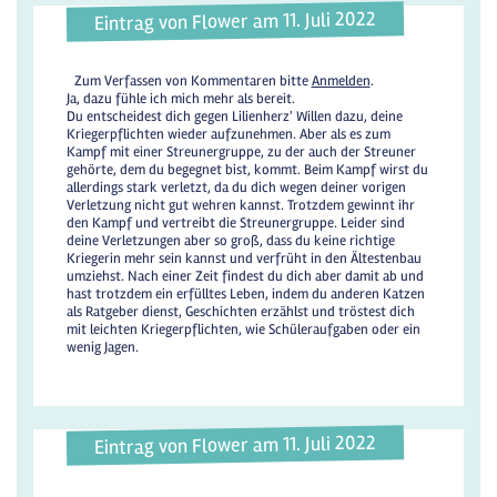
Eintrag von Flower am 11. Juli 2022
Zum Verfassen von Kommentaren bitte
Anmelden
.
Ja, dazu fühle ich mich mehr als bereit.
Du entscheidest dich gegen Lilienherz' Willen dazu, deine
Kriegerpflichten wieder aufzunehmen. Aber als es zum
Kampf mit einer Streunergruppe, zu der auch der Streuner
gehörte, dem du begegnet bist, kommt. Beim Kampf wirst du
allerdings stark verletzt, da du dich wegen deiner vorigen
Verletzung nicht gut wehren kannst. Trotzdem gewinnt ihr
den Kampf und vertreibt die Streunergruppe. Leider sind
deine Verletzungen aber so groß, dass du keine richtige
Kriegerin mehr sein kannst und verfrüht in den Ältestenbau
umziehst. Nach einer Zeit findest du dich aber damit ab und
hast trotzdem ein erfülltes Leben, indem du anderen Katzen
als Ratgeber dienst, Geschichten erzählst und tröstest dich
mit leichten Kriegerpflichten, wie Schüleraufgaben oder ein
wenig Jagen.
Eintrag von Flower am 11. Juli 2022