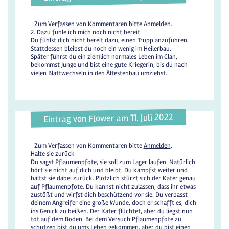
Zum Verfassen von Kommentaren bitte
Anmelden
.
2. Dazu fühle ich mich noch nicht bereit
Du fühlst dich nicht bereit dazu, einen Trupp anzuführen.
Stattdessen bleibst du noch ein wenig im Heilerbau.
Später führst du ein ziemlich normales Leben im Clan,
bekommst Junge und bist eine gute Kriegerin, bis du nach
vielen Blattwechseln in den Ältestenbau umziehst.
Eintrag von Flower am 11. Juli 2022
Zum Verfassen von Kommentaren bitte
Anmelden
.
Halte sie zurück
Du sagst Pflaumenpfote, sie soll zum Lager laufen. Natürlich
hört sie nicht auf dich und bleibt. Du kämpfst weiter und
hältst sie dabei zurück. Plötzlich stürzt sich der Kater genau
auf Pflaumenpfote. Du kannst nicht zulassen, dass ihr etwas
zustößt und wirfst dich beschützend vor sie. Du verpasst
deinem Angreifer eine große Wunde, doch er schafft es, dich
ins Genick zu beißen. Der Kater flüchtet, aber du liegst nun
tot auf dem Boden. Bei dem Versuch Pflaumenpfote zu
schützen bist du ums Leben gekommen, aber du bist einen