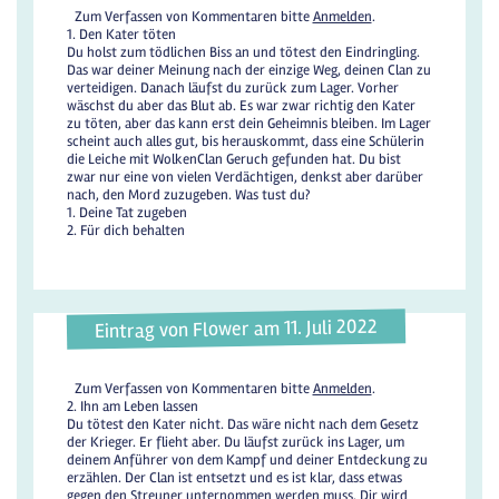
Zum Verfassen von Kommentaren bitte
Anmelden
.
1. Den Kater töten
Du holst zum tödlichen Biss an und tötest den Eindringling.
Das war deiner Meinung nach der einzige Weg, deinen Clan zu
verteidigen. Danach läufst du zurück zum Lager. Vorher
wäschst du aber das Blut ab. Es war zwar richtig den Kater
zu töten, aber das kann erst dein Geheimnis bleiben. Im Lager
scheint auch alles gut, bis herauskommt, dass eine Schülerin
die Leiche mit WolkenClan Geruch gefunden hat. Du bist
zwar nur eine von vielen Verdächtigen, denkst aber darüber
nach, den Mord zuzugeben. Was tust du?
1. Deine Tat zugeben
2. Für dich behalten
Eintrag von Flower am 11. Juli 2022
Zum Verfassen von Kommentaren bitte
Anmelden
.
2. Ihn am Leben lassen
Du tötest den Kater nicht. Das wäre nicht nach dem Gesetz
der Krieger. Er flieht aber. Du läufst zurück ins Lager, um
deinem Anführer von dem Kampf und deiner Entdeckung zu
erzählen. Der Clan ist entsetzt und es ist klar, dass etwas
gegen den Streuner unternommen werden muss. Dir wird