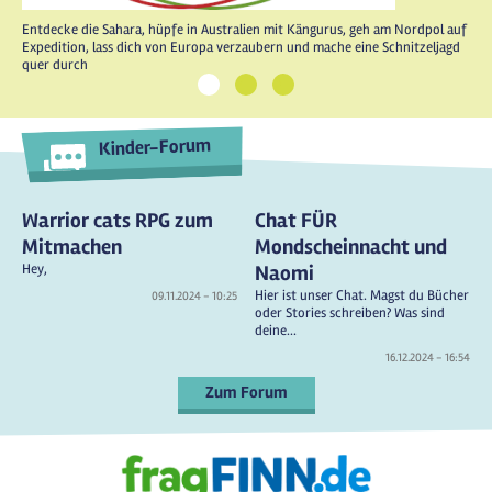
Entdecke die Sahara, hüpfe in Australien mit Kängurus, geh am Nordpol auf
Expedition, lass dich von Europa verzaubern und mache eine Schnitzeljagd
quer durch
1
2
3
Kinder-Forum
Warrior cats RPG zum
Chat FÜR
Mitmachen
Mondscheinnacht und
Hey,
Naomi
Hier ist unser Chat. Magst du Bücher
09.11.2024 - 10:25
oder Stories schreiben? Was sind
deine...
16.12.2024 - 16:54
Zum Forum