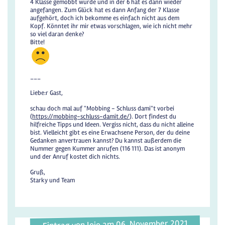
4 Klasse gemobbt wurde und in der 6 hat es dann wieder
angefangen. Zum Glück hat es dann Anfang der 7 Klasse
aufgehört, doch ich bekomme es einfach nicht aus dem
Kopf. Könntet ihr mir etwas vorschlagen, wie ich nicht mehr
so viel daran denke?
Bitte!
___
Liebe:r Gast,
schau doch mal auf "Mobbing - Schluss dami"t vorbei
(
https://mobbing-schluss-damit.de/
). Dort findest du
hilfreiche Tipps und Ideen. Vergiss nicht, dass du nicht alleine
bist. Vielleicht gibt es eine Erwachsene Person, der du deine
Gedanken anvertrauen kannst? Du kannst außerdem die
Nummer gegen Kummer anrufen (116 111). Das ist anonym
und der Anruf kostet dich nichts.
Gruß,
Starky und Team
Eintrag von Jojo am 06. November 2021