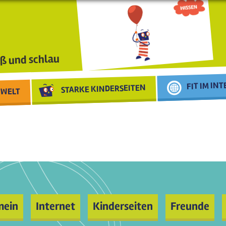
ß und schlau
FIT IM IN
STARKE KINDERSEITEN
WELT
mein
Internet
Kinderseiten
Freunde