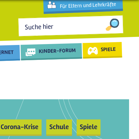
Für Eltern und Lehrkräfte
Suchformular
SPIELE
KINDER-FORUM
TERNET
Corona-Krise
Schule
Spiele