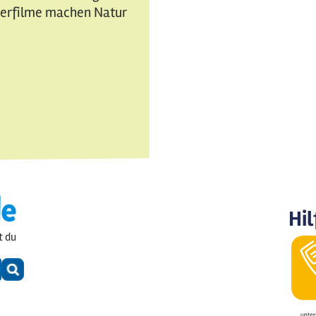
nderfilme machen Natur
Hil
t du