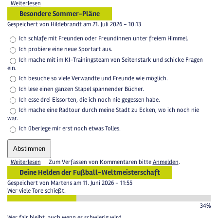
Weiterlesen
Besondere Sommer-Pläne
Gespeichert von
Hildebrandt
am 21. Juli 2026 - 10:13
Ich schlafe mit Freunden oder Freundinnen unter freiem Himmel.
Ich probiere eine neue Sportart aus.
Ich mache mit im KI-Trainingsteam von Seitenstark und schicke Fragen
ein.
Ich besuche so viele Verwandte und Freunde wie möglich.
Ich lese einen ganzen Stapel spannender Bücher.
Ich esse drei Eissorten, die ich noch nie gegessen habe.
Ich mache eine Radtour durch meine Stadt zu Ecken, wo ich noch nie
war.
Ich überlege mir erst noch etwas Tolles.
Weiterlesen
Zum Verfassen von Kommentaren bitte
Anmelden
.
Deine Helden der Fußball-Weltmeisterschaft
Gespeichert von
Martens
am 11. Juni 2026 - 11:55
Wer viele Tore schießt.
34%
Wer fair bleibt, auch wenn es schwierig wird.