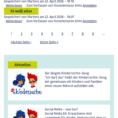
Gespeichert von
Martens
am 22. April 2026 - 18:10
Weiterlesen
Zum Verfassen von Kommentaren bitte
Anmelden
.
KI weiß alles
Gespeichert von
Martens
am 22. April 2026 - 18:07
Weiterlesen
Zum Verfassen von Kommentaren bitte
Anmelden
.
1
2
3
4
5
6
7
8
9
…
nächste Seite ›
letzte Seite »
Aktuelles
Der längste Kinderrechte-Song
"Ich darf das" heißt der Kinderrechte-Song,
der gemeinsam mit Kindern und Familien
einen neuen Rekord aufstellen will.
Social Media - was tun?
Social Media für Erwachsene sind
ungeeignet für Kinder. Verbote sind aber zu