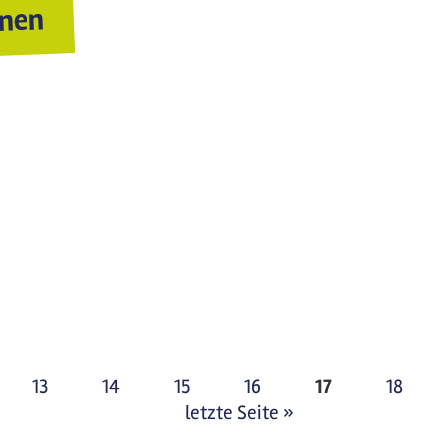
onen
n
13
14
15
16
17
18
letzte Seite »