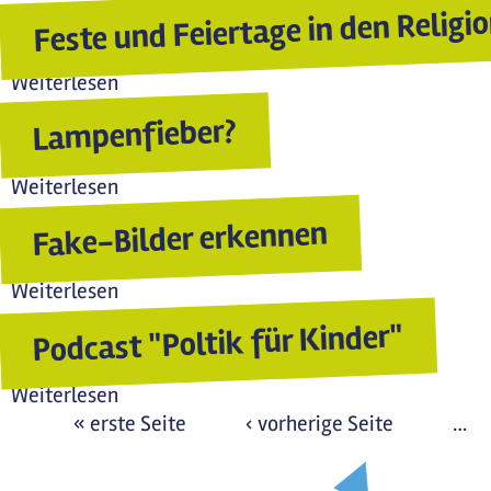
Feste und Feiertage in den Religi
Weiterlesen
über Feste und Feiertage in den Religione
Lampenfieber?
Weiterlesen
über Lampenfieber?
Fake-Bilder erkennen
Weiterlesen
über Fake-Bilder erkennen
Podcast "Poltik für Kinder"
Weiterlesen
über Podcast "Poltik für Kinder"
« erste Seite
‹ vorherige Seite
…
Seiten