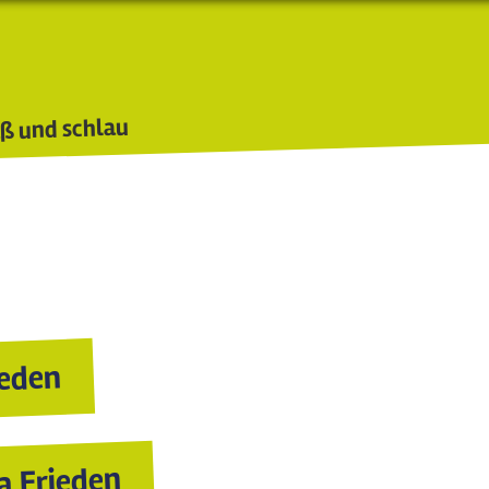
ß und schlau
ieden
en