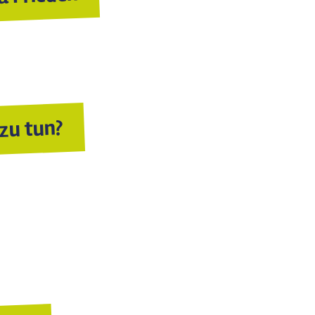
 Frieden
rieden
zu tun?
tun?