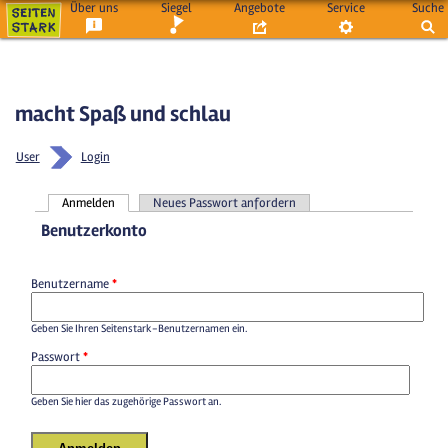
Über uns
Siegel
Angebote
Service
Suche
macht Spaß und schlau
User
Login
Anmelden
Neues Passwort anfordern
Haupt-Reiter
Benutzerkonto
Benutzername
*
Geben Sie Ihren Seitenstark-Benutzernamen ein.
Passwort
*
Geben Sie hier das zugehörige Passwort an.