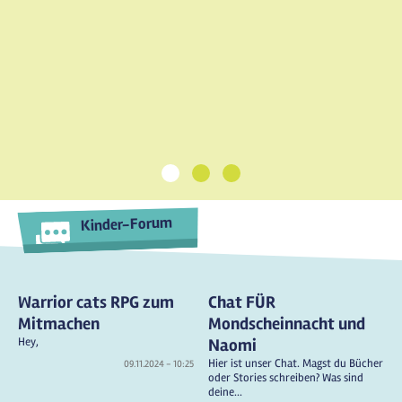
1
2
3
Kinder-Forum
Warrior cats RPG zum
Chat FÜR
Mitmachen
Mondscheinnacht und
Hey,
Naomi
Hier ist unser Chat. Magst du Bücher
09.11.2024 - 10:25
oder Stories schreiben? Was sind
deine...