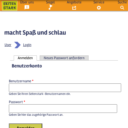
Über uns
Siegel
Angebote
Service
Suche
macht Spaß und schlau
User
Login
Anmelden
Neues Passwort anfordern
Haupt-Reiter
Benutzerkonto
Benutzername
*
Geben Sie Ihren Seitenstark-Benutzernamen ein.
Passwort
*
Geben Sie hier das zugehörige Passwort an.