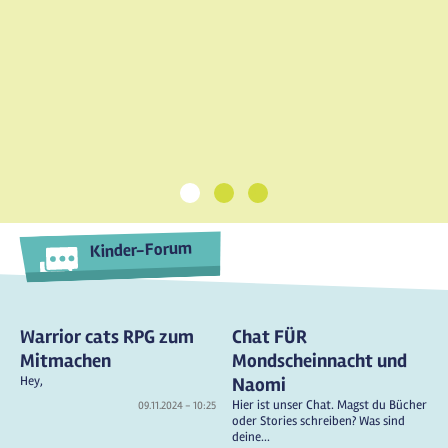
1
2
3
Kinder-Forum
Warrior cats RPG zum
Chat FÜR
Mitmachen
Mondscheinnacht und
Hey,
Naomi
Hier ist unser Chat. Magst du Bücher
09.11.2024 - 10:25
oder Stories schreiben? Was sind
deine...