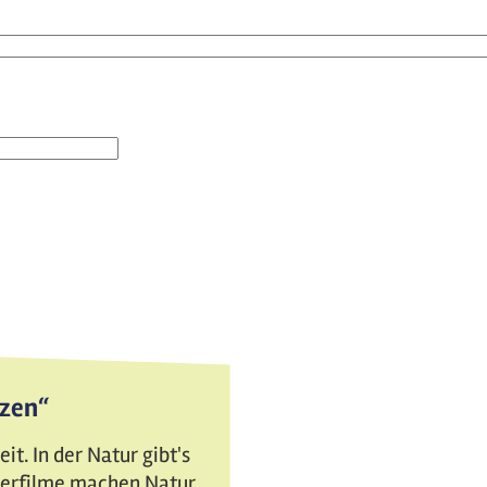
tzen“
t. In der Natur gibt's
nderfilme machen Natur