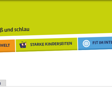
ß und schlau
FIT IM IN
STARKE KINDERSEITEN
WELT
n