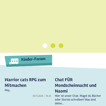
1
2
3
Kinder-Forum
Warrior cats RPG zum
Chat FÜR
Mitmachen
Mondscheinnacht und
Hey,
Naomi
Hier ist unser Chat. Magst du Bücher
09.11.2024 - 10:25
oder Stories schreiben? Was sind
deine...