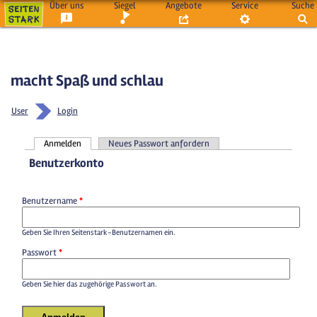
Über uns
Siegel
Angebote
Service
Suche
macht Spaß und schlau
User
Login
Anmelden
Neues Passwort anfordern
Haupt-Reiter
Benutzerkonto
Benutzername
*
Geben Sie Ihren Seitenstark-Benutzernamen ein.
Passwort
*
Geben Sie hier das zugehörige Passwort an.