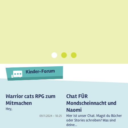
1
2
3
Kinder-Forum
Warrior cats RPG zum
Chat FÜR
Mitmachen
Mondscheinnacht und
Hey,
Naomi
Hier ist unser Chat. Magst du Bücher
09.11.2024 - 10:25
oder Stories schreiben? Was sind
deine...