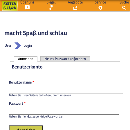
Über uns
Siegel
Angebote
Service
Suche
macht Spaß und schlau
User
Login
Anmelden
Neues Passwort anfordern
Haupt-Reiter
Benutzerkonto
Benutzername
*
Geben Sie Ihren Seitenstark-Benutzernamen ein.
Passwort
*
Geben Sie hier das zugehörige Passwort an.