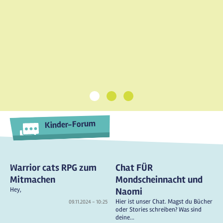
1
2
3
Kinder-Forum
Warrior cats RPG zum
Chat FÜR
Mitmachen
Mondscheinnacht und
Hey,
Naomi
Hier ist unser Chat. Magst du Bücher
09.11.2024 - 10:25
oder Stories schreiben? Was sind
deine...