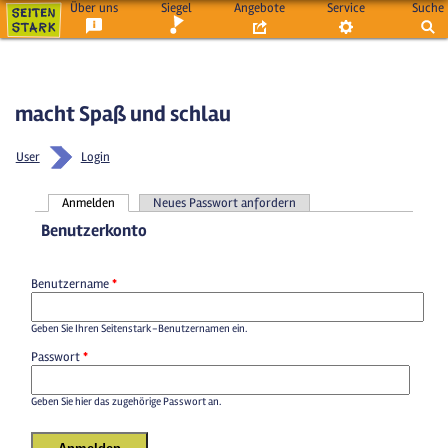
Über uns
Siegel
Angebote
Service
Suche
macht Spaß und schlau
User
Login
Anmelden
Neues Passwort anfordern
Haupt-Reiter
Benutzerkonto
Benutzername
*
Geben Sie Ihren Seitenstark-Benutzernamen ein.
Passwort
*
Geben Sie hier das zugehörige Passwort an.