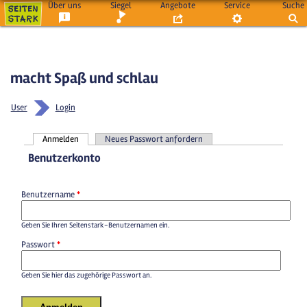
Über uns
Siegel
Angebote
Service
Suche
macht Spaß und schlau
User
Login
Anmelden
Neues Passwort anfordern
Haupt-Reiter
Benutzerkonto
Benutzername
*
Geben Sie Ihren Seitenstark-Benutzernamen ein.
Passwort
*
Geben Sie hier das zugehörige Passwort an.