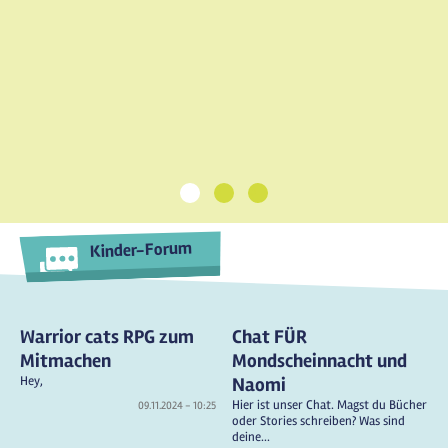
1
2
3
Kinder-Forum
Warrior cats RPG zum
Chat FÜR
Mitmachen
Mondscheinnacht und
Hey,
Naomi
Hier ist unser Chat. Magst du Bücher
09.11.2024 - 10:25
oder Stories schreiben? Was sind
deine...