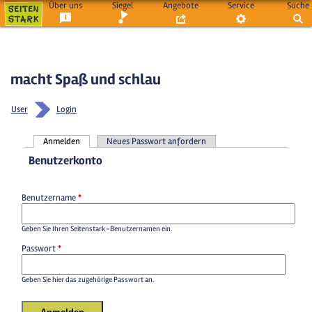
Über uns
Siegel
Angebote
Service
Suche
macht Spaß und schlau
User
Login
Anmelden
Neues Passwort anfordern
Haupt-Reiter
Benutzerkonto
Benutzername
*
Geben Sie Ihren Seitenstark-Benutzernamen ein.
Passwort
*
Geben Sie hier das zugehörige Passwort an.