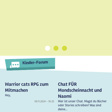
1
2
3
Kinder-Forum
Warrior cats RPG zum
Chat FÜR
Mitmachen
Mondscheinnacht und
Hey,
Naomi
Hier ist unser Chat. Magst du Bücher
09.11.2024 - 10:25
oder Stories schreiben? Was sind
deine...