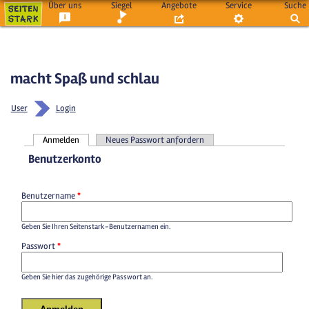
Über uns
Siegel
Angebote
Service
Suche
macht Spaß und schlau
User
Login
Anmelden
Neues Passwort anfordern
Haupt-Reiter
Benutzerkonto
Benutzername
*
Geben Sie Ihren Seitenstark-Benutzernamen ein.
Passwort
*
Geben Sie hier das zugehörige Passwort an.