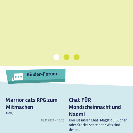
1
2
3
Kinder-Forum
Warrior cats RPG zum
Chat FÜR
Mitmachen
Mondscheinnacht und
Hey,
Naomi
Hier ist unser Chat. Magst du Bücher
09.11.2024 - 10:25
oder Stories schreiben? Was sind
deine...