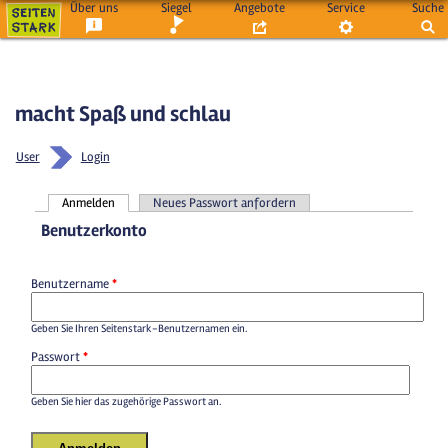
Über uns
Siegel
Angebote
Service
Suche
macht Spaß und schlau
User
Login
Anmelden
Neues Passwort anfordern
Haupt-Reiter
Benutzerkonto
Benutzername
*
Geben Sie Ihren Seitenstark-Benutzernamen ein.
Passwort
*
Geben Sie hier das zugehörige Passwort an.