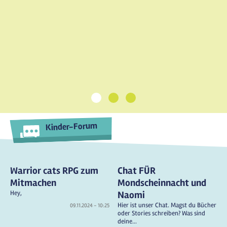
1
2
3
Kinder-Forum
Warrior cats RPG zum
Chat FÜR
Mitmachen
Mondscheinnacht und
Hey,
Naomi
Hier ist unser Chat. Magst du Bücher
09.11.2024 - 10:25
oder Stories schreiben? Was sind
deine...