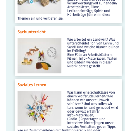
verantwortungsvoll zu handeln?
Arbeitsblätter, Filme,
Lexikoneinträge, Spiele und
Hörbeiträge führen in diese
Themen ein und vertiefen sie.
Sachunterricht
Wie arbeitet ein Landwirt? Was
unterscheidet Ton von Lehm und
Sand? Und welche Blumen blühen
im Frühling?
Eine Fülle an Arbeitsblättern,
Filmen, Info-Materialien, Texten
und Bildern werden in dieser
Rubrik bereit gestellt.
Soziales Lernen
Was kann eine Schulklasse von
einem Wolfsrudel lernen? Wie
können wir unsere Umwelt
schützen? Und was sollen wir
tun, wenn jemand gemobbt wird
oder Gewalt erfährt?
Info-Materialien,
(Radio-)Reportagen und
Interviews hinterfragen unser
soziales Verhalten, geben Tipps,
wie ein Zusammenleben gut funktionieren kann oder