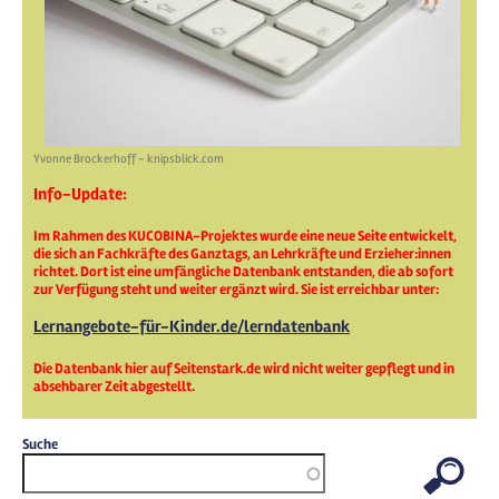
Yvonne Brockerhoff - knipsblick.com
Info-Update:
Im Rahmen des KUCOBINA-Projektes wurde eine neue Seite entwickelt,
die sich an Fachkräfte des Ganztags, an Lehrkräfte und Erzieher:innen
richtet. Dort ist eine umfängliche Datenbank entstanden, die ab sofort
zur Verfügung steht und weiter ergänzt wird. Sie ist erreichbar unter:
Lernangebote-für-Kinder.de/lerndatenbank
Die Datenbank hier auf Seitenstark.de wird nicht weiter gepflegt und in
absehbarer Zeit abgestellt.
Suche