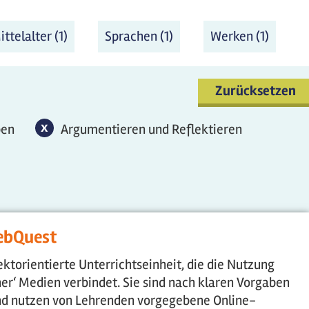
ie Filter anwenden
ittelalter (1)
Mittelalter Filter anwenden
Sprachen (1)
Sprachen Filter anwend
Werken (1)
Werke
Filter
anwen
Zurücksetzen
en-Filter entfernen
x
Argumentieren und Reflektieren-Filter ent
ben
Argumentieren und Reflektieren
entfernen
ebQuest
ektorientierte Unterrichtseinheit, die die Nutzung
er‘ Medien verbindet. Sie sind nach klaren Vorgaben
und nutzen von Lehrenden vorgegebene Online-