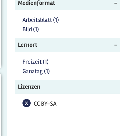
Filter
Medienformat
anwenden
anwenden
Arbeitsblatt (1)
Arbeitsblatt Filter anwenden
Bild (1)
Bild Filter anwenden
Lernort
Freizeit (1)
Freizeit Filter anwenden
Ganztag (1)
Ganztag Filter anwenden
Lizenzen
x
CC BY-SA-Filter entfernen
CC BY-SA