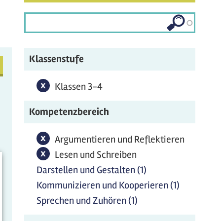
en
n
den
Klassenstufe
x
Klassen 3-4-Filter entfernen
Klassen 3-4
fernen
Kompetenzbereich
x
Argumentieren und Reflektieren-Filter
Argumentieren und Reflektieren
entfernen
x
Lesen und Schreiben-Filter entfernen
Lesen und Schreiben
Darstellen und Gestalten (1)
Darstellen und
Gestalten Filter
Kommunizieren und Kooperieren (1)
Kommuniz
anwenden
und
Sprechen und Zuhören (1)
Sprechen und
Kooperier
Zuhören Filter