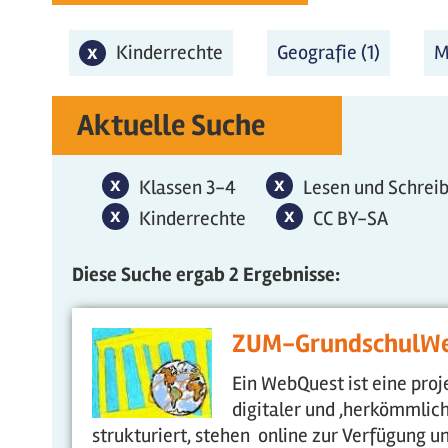
x
Kinderrechte-Filter entfernen
Kinderrechte
Geografie (1)
Geograf
M
Aktuelle Suche
x
Klassen 3-4-Filter entfernen
x
Lesen und Schreib
Klassen 3-4
Lesen und Schrei
x
Kinderrechte-Filter entfernen
x
CC BY-SA-Filter 
Kinderrechte
CC BY-SA
Diese Suche ergab 2 Ergebnisse:
ZUM-GrundschulW
Ein WebQuest ist eine proj
digitaler und ,herkömmlich
strukturiert, stehen online zur Verfügung 