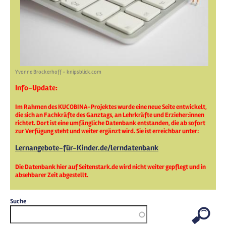
Yvonne Brockerhoff - knipsblick.com
Info-Update:
Im Rahmen des KUCOBINA-Projektes wurde eine neue Seite entwickelt,
die sich an Fachkräfte des Ganztags, an Lehrkräfte und Erzieher:innen
richtet. Dort ist eine umfängliche Datenbank entstanden, die ab sofort
zur Verfügung steht und weiter ergänzt wird. Sie ist erreichbar unter:
Lernangebote-für-Kinder.de/lerndatenbank
Die Datenbank hier auf Seitenstark.de wird nicht weiter gepflegt und in
absehbarer Zeit abgestellt.
Suche