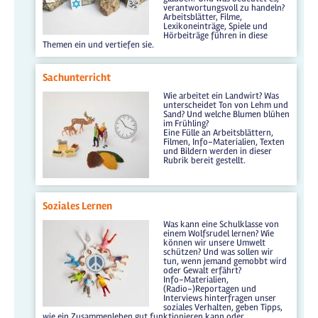
verantwortungsvoll zu handeln?
Arbeitsblätter, Filme,
Lexikoneinträge, Spiele und
Hörbeiträge führen in diese
Themen ein und vertiefen sie.
Sachunterricht
Wie arbeitet ein Landwirt? Was
unterscheidet Ton von Lehm und
Sand? Und welche Blumen blühen
im Frühling?
Eine Fülle an Arbeitsblättern,
Filmen, Info-Materialien, Texten
und Bildern werden in dieser
Rubrik bereit gestellt.
Soziales Lernen
Was kann eine Schulklasse von
einem Wolfsrudel lernen? Wie
können wir unsere Umwelt
schützen? Und was sollen wir
tun, wenn jemand gemobbt wird
oder Gewalt erfährt?
Info-Materialien,
(Radio-)Reportagen und
Interviews hinterfragen unser
soziales Verhalten, geben Tipps,
wie ein Zusammenleben gut funktionieren kann oder