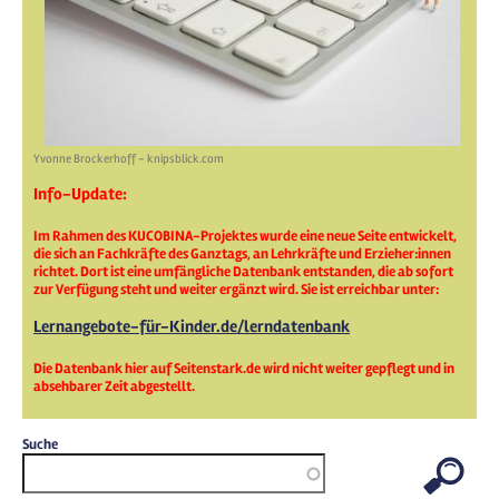
Yvonne Brockerhoff - knipsblick.com
Info-Update:
Im Rahmen des KUCOBINA-Projektes wurde eine neue Seite entwickelt,
die sich an Fachkräfte des Ganztags, an Lehrkräfte und Erzieher:innen
richtet. Dort ist eine umfängliche Datenbank entstanden, die ab sofort
zur Verfügung steht und weiter ergänzt wird. Sie ist erreichbar unter:
Lernangebote-für-Kinder.de/lerndatenbank
Die Datenbank hier auf Seitenstark.de wird nicht weiter gepflegt und in
absehbarer Zeit abgestellt.
Suche