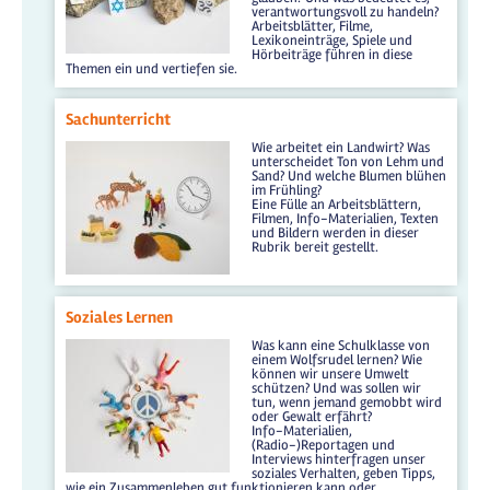
verantwortungsvoll zu handeln?
Arbeitsblätter, Filme,
Lexikoneinträge, Spiele und
Hörbeiträge führen in diese
Themen ein und vertiefen sie.
Sachunterricht
Wie arbeitet ein Landwirt? Was
unterscheidet Ton von Lehm und
Sand? Und welche Blumen blühen
im Frühling?
Eine Fülle an Arbeitsblättern,
Filmen, Info-Materialien, Texten
und Bildern werden in dieser
Rubrik bereit gestellt.
Soziales Lernen
Was kann eine Schulklasse von
einem Wolfsrudel lernen? Wie
können wir unsere Umwelt
schützen? Und was sollen wir
tun, wenn jemand gemobbt wird
oder Gewalt erfährt?
Info-Materialien,
(Radio-)Reportagen und
Interviews hinterfragen unser
soziales Verhalten, geben Tipps,
wie ein Zusammenleben gut funktionieren kann oder