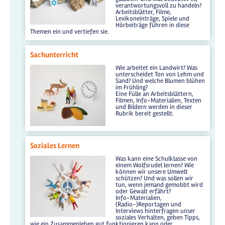
verantwortungsvoll zu handeln?
Arbeitsblätter, Filme,
Lexikoneinträge, Spiele und
Hörbeiträge führen in diese
Themen ein und vertiefen sie.
Sachunterricht
Wie arbeitet ein Landwirt? Was
unterscheidet Ton von Lehm und
Sand? Und welche Blumen blühen
im Frühling?
Eine Fülle an Arbeitsblättern,
Filmen, Info-Materialien, Texten
und Bildern werden in dieser
Rubrik bereit gestellt.
Soziales Lernen
Was kann eine Schulklasse von
einem Wolfsrudel lernen? Wie
können wir unsere Umwelt
schützen? Und was sollen wir
tun, wenn jemand gemobbt wird
oder Gewalt erfährt?
Info-Materialien,
(Radio-)Reportagen und
Interviews hinterfragen unser
soziales Verhalten, geben Tipps,
wie ein Zusammenleben gut funktionieren kann oder