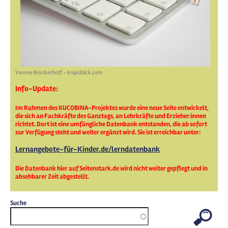
Yvonne Brockerhoff - knipsblick.com
Info-Update:
Im Rahmen des KUCOBINA-Projektes wurde eine neue Seite entwickelt,
die sich an Fachkräfte des Ganztags, an Lehrkräfte und Erzieher:innen
richtet. Dort ist eine umfängliche Datenbank entstanden, die ab sofort
zur Verfügung steht und weiter ergänzt wird. Sie ist erreichbar unter:
Lernangebote-für-Kinder.de/lerndatenbank
Die Datenbank hier auf Seitenstark.de wird nicht weiter gepflegt und in
absehbarer Zeit abgestellt.
Suche