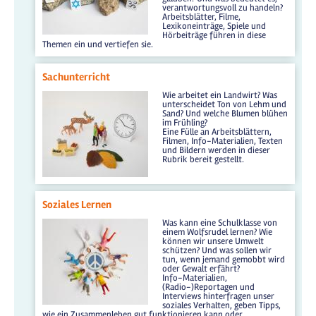
verantwortungsvoll zu handeln?
Arbeitsblätter, Filme,
Lexikoneinträge, Spiele und
Hörbeiträge führen in diese
Themen ein und vertiefen sie.
Sachunterricht
Wie arbeitet ein Landwirt? Was
unterscheidet Ton von Lehm und
Sand? Und welche Blumen blühen
im Frühling?
Eine Fülle an Arbeitsblättern,
Filmen, Info-Materialien, Texten
und Bildern werden in dieser
Rubrik bereit gestellt.
Soziales Lernen
Was kann eine Schulklasse von
einem Wolfsrudel lernen? Wie
können wir unsere Umwelt
schützen? Und was sollen wir
tun, wenn jemand gemobbt wird
oder Gewalt erfährt?
Info-Materialien,
(Radio-)Reportagen und
Interviews hinterfragen unser
soziales Verhalten, geben Tipps,
wie ein Zusammenleben gut funktionieren kann oder