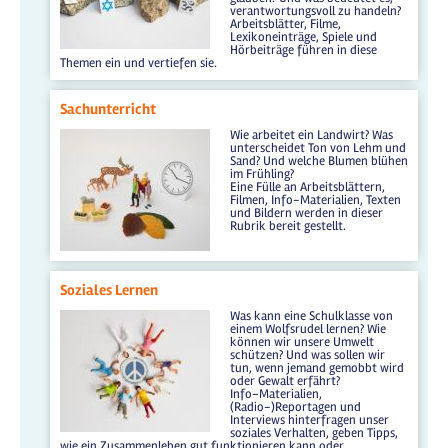
verantwortungsvoll zu handeln?
Arbeitsblätter, Filme,
Lexikoneinträge, Spiele und
Hörbeiträge führen in diese
Themen ein und vertiefen sie.
Sachunterricht
Wie arbeitet ein Landwirt? Was
unterscheidet Ton von Lehm und
Sand? Und welche Blumen blühen
im Frühling?
Eine Fülle an Arbeitsblättern,
Filmen, Info-Materialien, Texten
und Bildern werden in dieser
Rubrik bereit gestellt.
Soziales Lernen
Was kann eine Schulklasse von
einem Wolfsrudel lernen? Wie
können wir unsere Umwelt
schützen? Und was sollen wir
tun, wenn jemand gemobbt wird
oder Gewalt erfährt?
Info-Materialien,
(Radio-)Reportagen und
Interviews hinterfragen unser
soziales Verhalten, geben Tipps,
wie ein Zusammenleben gut funktionieren kann oder