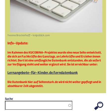
Yvonne Brockerhoff - knipsblick.com
Info-Update:
Im Rahmen des KUCOBINA-Projektes wurde eine neue Seite entwickelt,
die sich an Fachkräfte des Ganztags, an Lehrkräfte und Erzieher:innen
richtet. Dort ist eine umfängliche Datenbank entstanden, die ab sofort
zur Verfügung steht und weiter ergänzt wird. Sie ist erreichbar unter:
Lernangebote-für-Kinder.de/lerndatenbank
Die Datenbank hier auf Seitenstark.de wird nicht weiter gepflegt und in
absehbarer Zeit abgestellt.
Suche